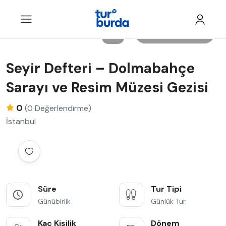
Tüm Resimler
Seyir Defteri – Dolmabahçe
Sarayı ve Resim Müzesi Gezisi
0
(0 Değerlendirme)
İstanbul
Süre
Tur Tipi
Günübirlik
Günlük Tur
Kaç Kişilik
Dönem