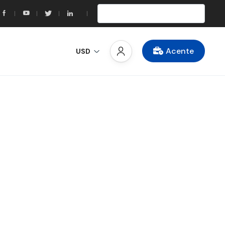
Acente
USD