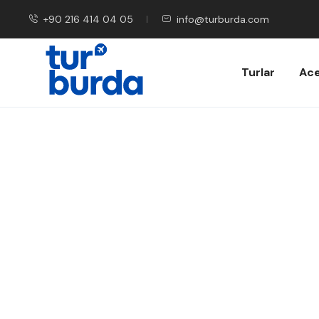
+90 216 414 04 05
info@turburda.com
Turlar
Ace