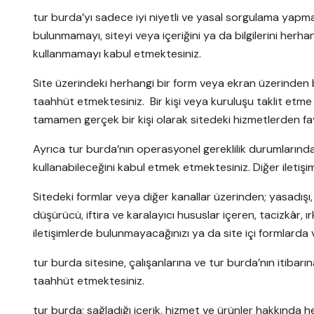
tur burda’yı sadece iyi niyetli ve yasal sorgulama yapma
bulunmamayı, siteyi veya içeriğini ya da bilgilerini herha
kullanmamayı kabul etmektesiniz.
Site üzerindeki herhangi bir form veya ekran üzerinden bi
taahhüt etmektesiniz. Bir kişi veya kuruluşu taklit etme 
tamamen gerçek bir kişi olarak sitedeki hizmetlerden fay
Ayrıca tur burda’nın operasyonel gereklilik durumlarında, 
kullanabileceğini kabul etmek etmektesiniz. Diğer iletişim izinl
Sitedeki formlar veya diğer kanallar üzerinden; yasadışı, 
düşürücü, iftira ve karalayıcı hususlar içeren, tacizkâr, 
iletişimlerde bulunmayacağınızı ya da site içi formlarda 
tur burda sitesine, çalışanlarına ve tur burda’nın itib
taahhüt etmektesiniz.
tur burda; sağladığı içerik, hizmet ve ürünler hakkında her