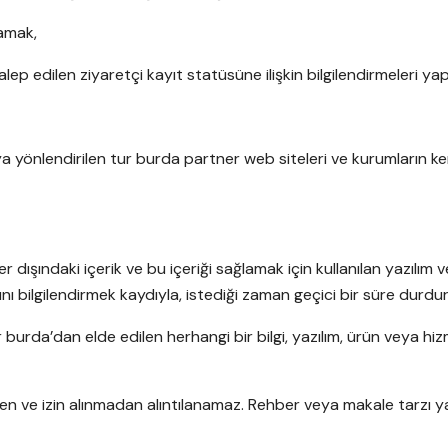
lamak,
ep edilen ziyaretçi kayıt statüsüne ilişkin bilgilendirmeleri ya
 yönlendirilen tur burda partner web siteleri ve kurumların kend
ler dışındaki içerik ve bu içeriği sağlamak için kullanılan yazılı
arını bilgilendirmek kaydıyla, istediği zaman geçici bir süre dur
ur burda’dan elde edilen herhangi bir bilgi, yazılım, ürün veya
en ve izin alınmadan alıntılanamaz. Rehber veya makale tarzı yaz