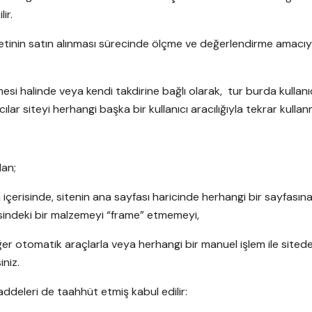
lir.
izmetinin satın alınması sürecinde ölçme ve değerlendirme amac
dilmesi halinde veya kendi takdirine bağlı olarak, tur burda kullanı
anıcılar siteyi herhangi başka bir kullanıcı aracılığıyla tekrar ku
dan;
 içerisinde, sitenin ana sayfası haricinde herhangi bir sayfası
risindeki bir malzemeyi “frame” etmemeyi,
er otomatik araçlarla veya herhangi bir manuel işlem ile sitedek
niz.
addeleri de taahhüt etmiş kabul edilir: