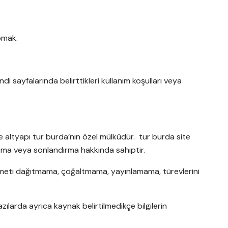
pmak.
i sayfalarında belirttikleri kullanım koşulları veya
m ve altyapı tur burda’nın özel mülküdür. tur burda site
durma veya sonlandırma hakkında sahiptir.
 hizmeti dağıtmama, çoğaltmama, yayınlamama, türevlerini
ılarda ayrıca kaynak belirtilmedikçe bilgilerin