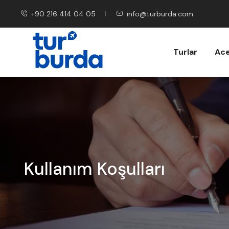
+90 216 414 04 05
info@turburda.com
Turlar
Ace
Kullanım Koşulları