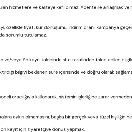
an hizmetlere ve kaliteye kefil olmaz. Acente ile anlaşmak ve n
iyi, özellikle fiyat, kur dönüşümü, indirim oranı, kampanya geçerli
urda sorumlu tutulamaz.
me ve/veya ön kayıt talebinde site tarafından talep edilen bilgi
ktirdiği bilgiyi beklenen süre içerisinde ve doğru olarak sağlam
oneli aracılığıyla kullanarak, sistemin işlerliğine zarar vermeden t
asalara aykırı olmamasını, başka bir gerçek veya tüzel kişiliğin 
ve ön kayıt için ziyaretçiye dönüş yapmak,