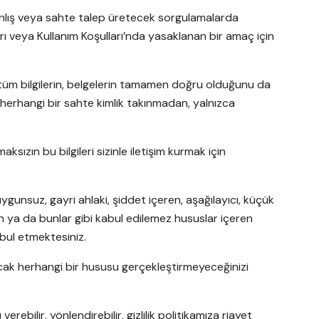
 yanlış veya sahte talep üretecek sorgulamalarda
kırı veya Kullanım Koşulları’nda yasaklanan bir amaç için
re tüm bilgilerin, belgelerin tamamen doğru olduğunu da
a herhangi bir sahte kimlik takınmadan, yalnızca
ızın bu bilgileri sizinle iletişim kurmak için
uygunsuz, gayri ahlaki, şiddet içeren, aşağılayıcı, küçük
ran ya da bunlar gibi kabul edilemez hususlar içeren
abul etmektesiniz.
acak herhangi bir hususu gerçekleştirmeyeceğinizi
ebilir, yönlendirebilir, gizlilik politikamıza riayet