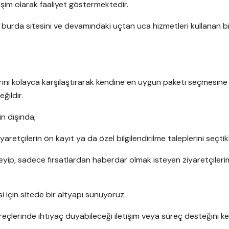
işim olarak faaliyet göstermektedir.
r burda sitesini ve devamındaki uçtan uca hizmetleri kullanan bi
lerini kolayca karşılaştırarak kendine en uygun paketi seçmesin
ğildir.
in dışında;
retçilerin ön kayıt ya da özel bilgilendirilme taleplerini seçtikl
 etmeyip, sadece fırsatlardan haberdar olmak isteyen ziyaretçileri
si için sitede bir altyapı sunuyoruz.
 süreçlerinde ihtiyaç duyabileceği iletişim veya süreç desteğini k