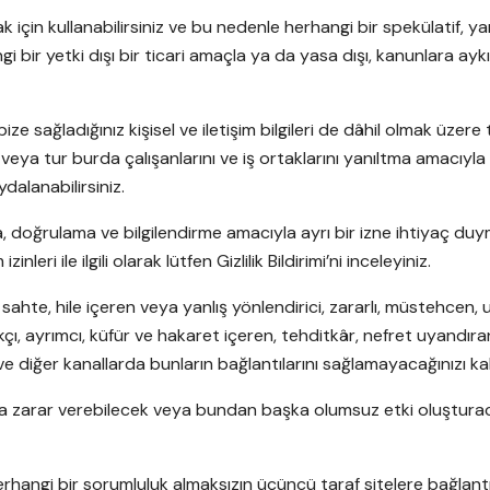
k için kullanabilirsiniz ve bu nedenle herhangi bir spekülatif,
ngi bir yetki dışı bir ticari amaçla ya da yasa dışı, kanunlara ay
ze sağladığınız kişisel ve iletişim bilgileri de dâhil olmak üze
veya tur burda çalışanlarını ve iş ortaklarını yanıltma amacıyl
dalanabilirsiniz.
doğrulama ve bilgilendirme amacıyla ayrı bir izne ihtiyaç duymaks
eri ile ilgili olarak lütfen Gizlilik Bildirimi’ni inceleyiniz.
sahte, hile içeren veya yanlış yönlendirici, zararlı, müstehcen, 
ırkçı, ayrımcı, küfür ve hakaret içeren, tehditkâr, nefret uyandı
ve diğer kanallarda bunların bağlantılarını sağlamayacağınızı k
arına zarar verebilecek veya bundan başka olumsuz etki oluştur
hangi bir sorumluluk almaksızın üçüncü taraf sitelere bağlantı ver