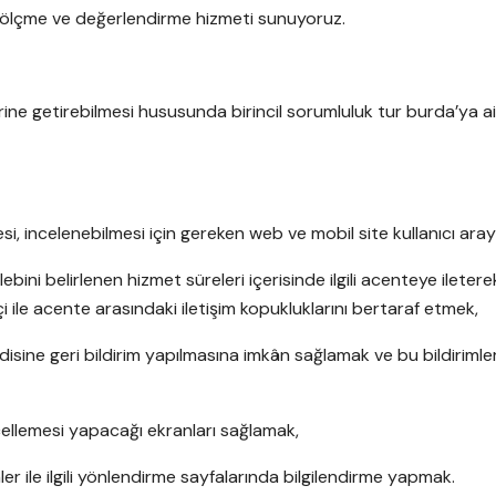
e ölçme ve değerlendirme hizmeti sunuyoruz.
rine getirebilmesi hususunda birincil sorumluluk tur burda’ya ai
esi, incelenebilmesi için gereken web ve mobil site kullanıcı aray
alebini belirlenen hizmet süreleri içerisinde ilgili acenteye ilet
tçi ile acente arasındaki iletişim kopukluklarını bertaraf etmek,
kendisine geri bildirim yapılmasına imkân sağlamak ve bu bildiriml
güncellemesi yapacağı ekranları sağlamak,
r ile ilgili yönlendirme sayfalarında bilgilendirme yapmak.