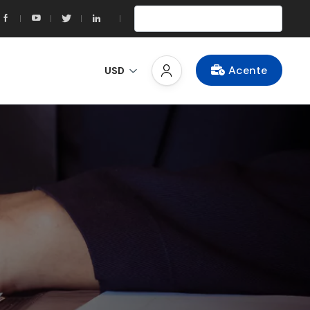
Acente
USD