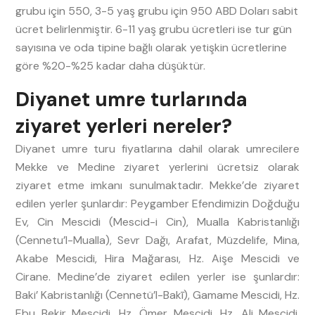
grubu için
550
, 3-5 yaş grubu için
950
ABD Doları sabit
ücret belirlenmiştir. 6-11 yaş grubu ücretleri ise tur gün
sayısına ve oda tipine bağlı olarak yetişkin ücretlerine
göre
%20-%25
kadar daha düşüktür.
Diyanet umre turlarında
ziyaret yerleri nereler?
Diyanet umre turu fiyatlarına dahil olarak umrecilere
Mekke ve Medine ziyaret yerlerini ücretsiz olarak
ziyaret etme imkanı sunulmaktadır. Mekke’de ziyaret
edilen yerler şunlardır: Peygamber Efendimizin Doğduğu
Ev, Cin Mescidi (Mescid-i Cin), Mualla Kabristanlığı
(Cennetu’l-Mualla), Sevr Dağı, Arafat, Müzdelife, Mina,
Akabe Mescidi, Hira Mağarası, Hz. Aişe Mescidi ve
Cirane. Medine’de ziyaret edilen yerler ise şunlardır:
Baki’ Kabristanlığı (Cennetü’l-Bakī), Gamame Mescidi, Hz.
Ebu Bekir Mescidi, Hz. Ömer Mescidi, Hz. Ali Mescidi,