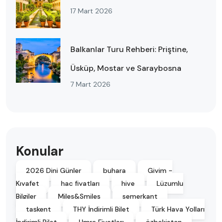
17 Mart 2026
Balkanlar Turu Rehberi: Priştine,
Üsküp, Mostar ve Saraybosna
7 Mart 2026
Konular
2026 Dini Günler
buhara
Giyim -
Kıyafet
hac fiyatları
hive
Lüzumlu
Bilgiler
Miles&Smiles
semerkant
taşkent
THY İndirimli Bilet
Türk Hava Yolları