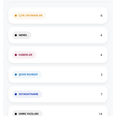
6
ÇOK OKUNANLAR
4
GENEL
4
HABERLER
2
ŞEHIR REHBERI
7
SEYAHATNAME
14
UMRE YAZILARI