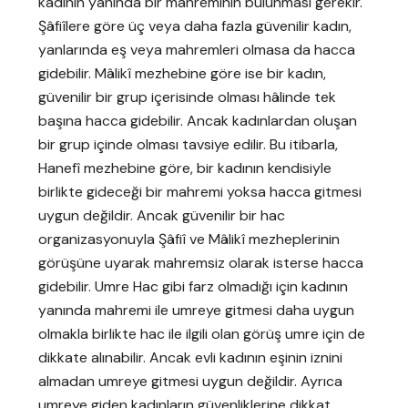
kadının yanında bir mahreminin bulunması gerekir.
Şâfiîlere göre üç veya daha fazla güvenilir kadın,
yanlarında eş veya mahremleri olmasa da hacca
gidebilir. Mâlikî mezhebine göre ise bir kadın,
güvenilir bir grup içerisinde olması hâlinde tek
başına hacca gidebilir. Ancak kadınlardan oluşan
bir grup içinde olması tavsiye edilir. Bu itibarla,
Hanefî mezhebine göre, bir kadının kendisiyle
birlikte gideceği bir mahremi yoksa hacca gitmesi
uygun değildir. Ancak güvenilir bir hac
organizasyonuyla Şâfiî ve Mâlikî mezheplerinin
görüşüne uyarak mahremsiz olarak isterse hacca
gidebilir. Umre Hac gibi farz olmadığı için kadının
yanında mahremi ile umreye gitmesi daha uygun
olmakla birlikte hac ile ilgili olan görüş umre için de
dikkate alınabilir. Ancak evli kadının eşinin iznini
almadan umreye gitmesi uygun değildir. Ayrıca
umreye giden kadınların güvenliklerine dikkat