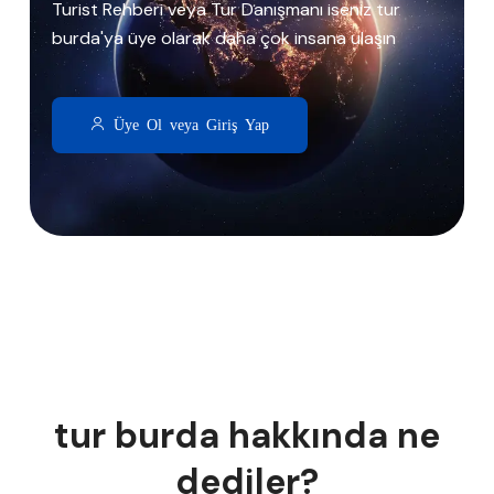
Turist Rehberi veya Tur Danışmanı iseniz tur
burda'ya üye olarak daha çok insana ulaşın
Üye Ol veya Giriş Yap
tur burda hakkında ne
dediler?