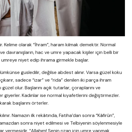
. Kelime olarak “İhram”, haram kılmak demektir. Normal
 davranışların, hac ve umre yapacak kişiler için belli bir
, umreye niyet edip ihrama girmekle başlar.
ümkünse gusledilir, değilse abdest alınır. Varsa güzel koku
i çıkarır, sadece “izar” ve “rida” denilen iki parça ihram
güzel olur. Başlarını açık tutarlar, çoraplarını ve
er giyerler. Kadınlar ise normal kıyafetlerini değiştirmezler.
karak başlarını örterler.
ılınır. Namazın ilk rekâtında, Fatiha’dan sonra “Kâfirûn”,
. Namazdan sonra niyet edilmesi ve Telbiyenin söylenmesiyle
arar vermesidir. “Allahım! Senin rızan için umre yapmak