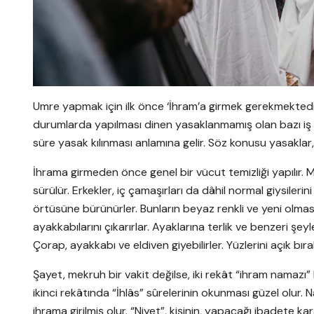
Umre yapmak için ilk önce ‘İhram’a girmek gerekmektedir
durumlarda yapılması dinen yasaklanmamış olan bazı iş ve
süre yasak kılınması anlamına gelir. Söz konusu yasaklar
İhrama girmeden önce genel bir vücut temizliği yapılır. M
sürülür. Erkekler, iç çamaşırları da dâhil normal giysilerin
örtüsüne bürünürler. Bunların beyaz renkli ve yeni olması 
ayakkabılarını çıkarırlar. Ayaklarına terlik ve benzeri şeyl
Çorap, ayakkabı ve eldiven giyebilirler. Yüzlerini açık bıra
Şayet, mekruh bir vakit değilse, iki rekât “ihram namazı” k
ikinci rekâtında “İhlâs” sûrelerinin okunması güzel olur
ihrama girilmiş olur. “Niyet”, kişinin, yapacağı ibadete k