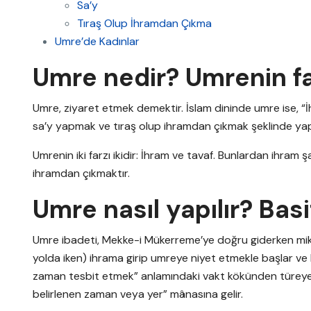
Sa’y
Tıraş Olup İhramdan Çıkma
Umre’de Kadınlar
Umre nedir? Umrenin far
Umre, ziyaret etmek demektir. İslam dininde umre ise, “
sa’y yapmak ve tıraş olup ihramdan çıkmak şeklinde yap
Umrenin iki farzı ikidir: İhram ve tavaf. Bunlardan ihram 
ihramdan çıkmaktır.
Umre nasıl yapılır? Basit
Umre ibadeti, Mekke-i Mükerreme’ye doğru giderken mi
yolda iken) ihrama girip umreye niyet etmekle başlar ve 
zaman tesbit etmek” anlamındaki vakt kökünden türeyen m
belirlenen zaman veya yer” mânasına gelir.