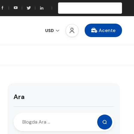
Acente
USD
Ara