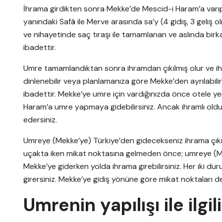
İhrama girdikten sonra Mekke’de Mescid-i Haram’a varı
yanındaki Safâ ile Merve arasında sa’y (4 gidiş, 3 geliş 
ve nihayetinde saç tıraşı ile tamamlanan ve aslında bir
ibadettir.
Umre tamamlandıktan sonra ihramdan çıkılmış olur ve ih
dinlenebilir veya planlamanıza göre Mekke’den ayrılabilir
ibadettir. Mekke’ye umre için vardığınızda önce otele yer
Haram’a umre yapmaya gidebilirsiniz. Ancak ihramlı old
edersiniz.
Umreye (Mekke’ye) Türkiye’den gidecekseniz ihrama çıkı
uçakta iken mikat noktasına gelmeden önce; umreye (
Mekke’ye giderken yolda ihrama girebilirsiniz. Her iki
girersiniz. Mekke’ye gidiş yönüne göre mikat noktaları d
Umrenin yapılışı ile ilgi