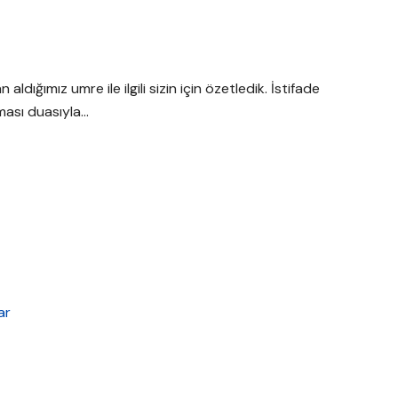
ldığımız umre ile ilgili sizin için özetledik. İstifade
lması duasıyla…
ar