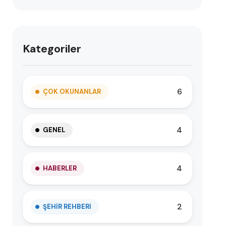
Kategoriler
6
ÇOK OKUNANLAR
4
GENEL
4
HABERLER
2
ŞEHIR REHBERI