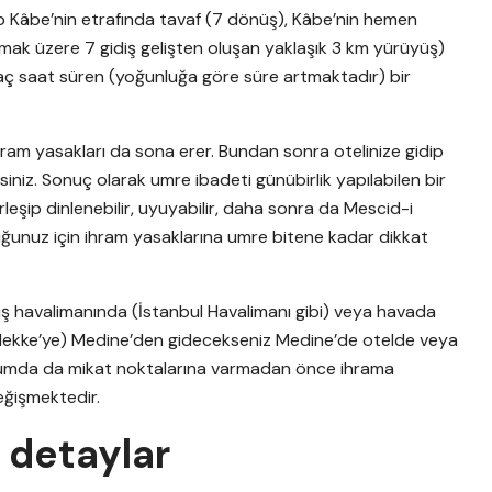
p Kâbe’nin etrafında tavaf (7 dönüş), Kâbe’nin hemen
olmak üzere 7 gidiş gelişten oluşan yaklaşık 3 km yürüyüş)
kaç saat süren (yoğunluğa göre süre artmaktadır) bir
ram yasakları da sona erer. Bundan sonra otelinize gidip
siniz. Sonuç olarak umre ibadeti günübirlik yapılabilen bir
leşip dinlenebilir, uyuyabilir, daha sonra da Mescid-i
uğunuz için ihram yasaklarına umre bitene kadar dikkat
ş havalimanında (İstanbul Havalimanı gibi) veya havada
Mekke’ye) Medine’den gidecekseniz Medine’de otelde veya
 durumda da mikat noktalarına varmadan önce ihrama
eğişmektedir.
li detaylar