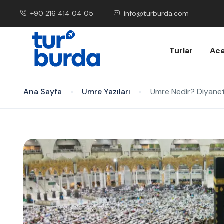
+90 216 414 04 05
info@turburda.com
Turlar
Ace
Ana Sayfa
Umre Yazıları
Umre Nedir? Diyane