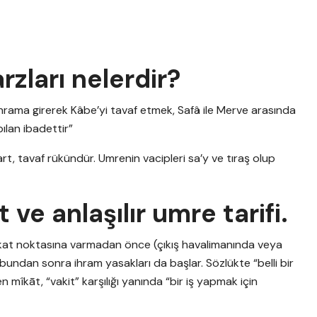
zları nelerdir?
İhrama girerek Kâbe’yi tavaf etmek, Safâ ile Merve arasında
ılan ibadettir”
şart, tavaf rükündür. Umrenin vacipleri sa’y ve tıraş olup
 ve anlaşılır umre tarifi.
kat noktasına varmadan önce (çıkış havalimanında veya
bundan sonra ihram yasakları da başlar. Sözlükte “belli bir
îkāt, “vakit” karşılığı yanında “bir iş yapmak için