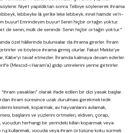
le söylenir. Niyet yapıldıktan sonra Telbiye söylenerek ihrama
 lebbeyk, lebbeyke lâ şerîke leke lebbeyk, innel hamde ve’n-
ahım buyur! Emrindeyim buyur! Senin hiçbir ortağın yoktur.
de senin, mülk de senindir. Senin hiçbir ortağın yoktur.”
nda özel hâllerinde bulunsalar da ihrama girerler. İhram
 getirirler ve böylece ihrama girmiş olurlar. Fakat Mekke’ye
r, Kâbe’yi tavaf etmezler. İhramda kalmaya devam ederler.
f’e (Mescid-i Haram’a) gidip umrelerini yerine getirirler.
“ihram yasakları” olarak ifade edilen bir dizi yasak başlar.
rdan ihram süresince uzak durulması gerekmektedir.
ilerini kesmek, koparmak, av hayvanlarını avlamak,
esi, başlarını ve yüzlerini örtmeleri, eldiven, çorap,
k, vücudun herhangi bir yerindeki kılları koparmak veya
ve ruj kullanmak, vücuda veya ihram örtüsüne koku sürmek