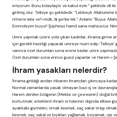
istiyorum. Bunu kolaylaştır ve kabul eyle.” şeklinde dil i
girilmiş olur. Telbiye şu şekildedir: “Lebbeyk Allahümme
ni’mete leke ve’l-mülk, lâ şerîke lek.” Anlamı: “Buyur All
Emrindeyim buyur! Şüphesiz hamd sana mahsustur. Nimet 
Umre yapmak üzere yola çıkan kadınlar, ihrama girme anı
için gerekli hazırlığı yaparak umreye niyet edip ‘Telbiye’
varınca özel durumları sona erene kadar umre yapmazla
Özel durumları sona erince gusül yaparlar ve Harem-i Şeri
İhram yasakları nelerdir?
İhrama girildiği andan itibaren ihramdan çıkıncaya kadar 
Normal zamanlarda yasak olmayan bazı iş ve davranışla
Harem denilen bölgenin (Mekke ve çevresinin) doğal bitk
korkutmak; erkeklerin ihram örtülerinin dışında elbise giym
ayakkabı giymeleri; tırnak kesmek, saç sakal tıraşı olma
kesmek, saç sakal ve bıyıkları yağlamak, boyamak, oje 