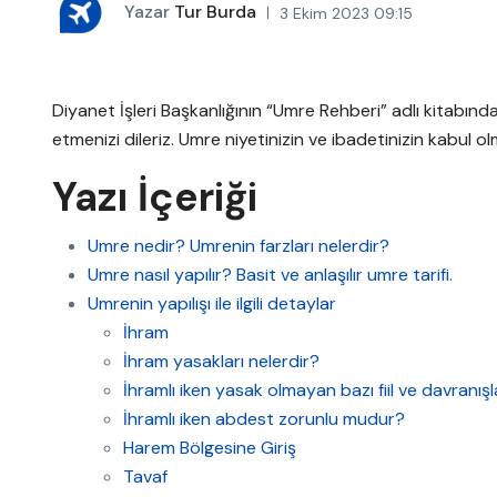
Yazar
Tur Burda
3 Ekim 2023 09:15
Diyanet İşleri Başkanlığının “Umre Rehberi” adlı kitabından a
etmenizi dileriz. Umre niyetinizin ve ibadetinizin kabul o
Yazı İçeriği
Umre nedir? Umrenin farzları nelerdir?
Umre nasıl yapılır? Basit ve anlaşılır umre tarifi.
Umrenin yapılışı ile ilgili detaylar
İhram
İhram yasakları nelerdir?
İhramlı iken yasak olmayan bazı fiil ve davranışl
İhramlı iken abdest zorunlu mudur?
Harem Bölgesine Giriş
Tavaf