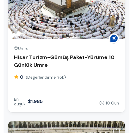
Umre
Hisar Turizm-Gümüş Paket-Yürüme 10
Günlük Umre
0
(Değerlendirme Yok)
En
$1.985
10 Gün
düşük