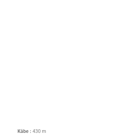
Kâbe :
430 m