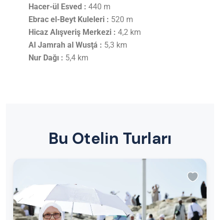
Hacer-ül Esved :
440 m
Ebrac el-Beyt Kuleleri :
520 m
Hicaz Alışveriş Merkezi :
4,2 km
Al Jamrah al Wusţá :
5,3 km
Nur Dağı :
5,4 km
Bu Otelin Turları